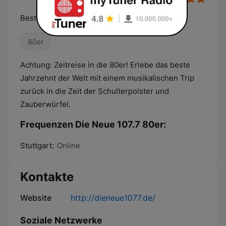
Bester rock und pop
80er
Achtung: Zeitreise in die 80er! Erlebe das beste
Jahrzehnt der Welt mit einem musikalischen Trip
zurück in die Zeit der Schulterpolster und
Zauberwürfel.
Frequenzen Die Neue 107.7 80er:
Stuttgart:
Online
Kontakte
Website
http://dieneue1077.de/
Soziale Netzwerke