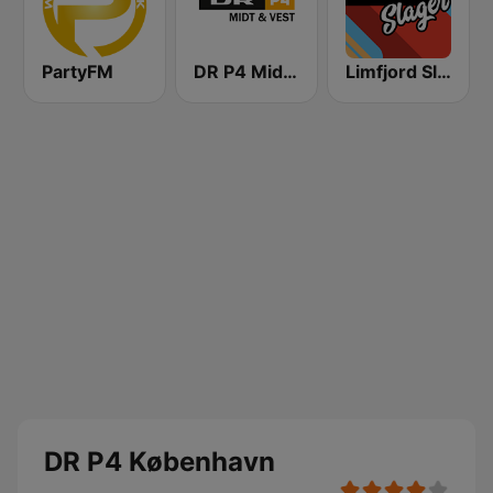
PartyFM
DR P4 Midt & Vest
Limfjord Slager
DR P4 København