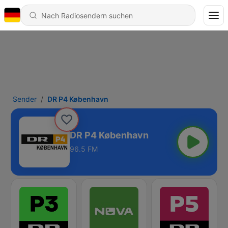
Sender
DR P4 København
DR P4 København
96.5 FM