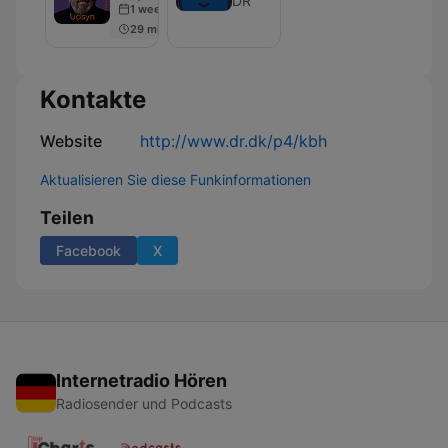
DR
1 week ago
II
29 min
Kontakte
Website
http://www.dr.dk/p4/kbh
Aktualisieren Sie diese Funkinformationen
Teilen
Facebook
X
Internetradio Hören
Radiosender und Podcasts