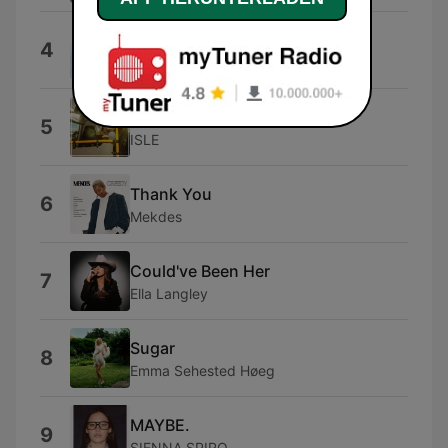
Dit Navn, Dit Nummer
4
Laban
Det Hele Værd
5
ISLE
Thank You
6
Mekdes
Could've Been Her
7
Ella Langley
Sugar
8
Emma Sehested Høeg
MAYBE.
9
SIENNA SPIRO