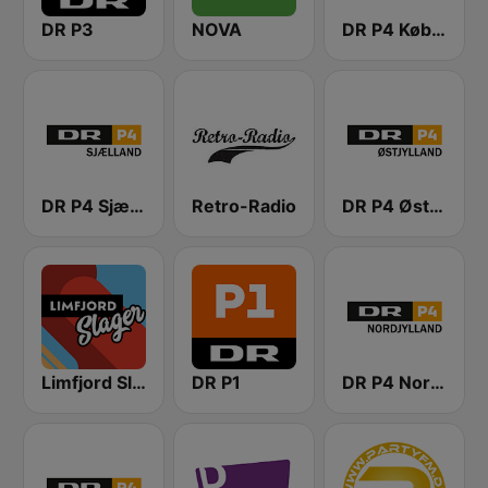
DR P3
NOVA
DR P4 København
DR P4 Sjælland
Retro-Radio
DR P4 Østjyllands
Limfjord Slager
DR P1
DR P4 Nordjylland