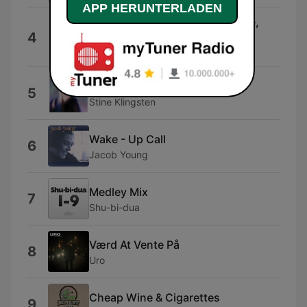
APP HERUNTERLADEN
Beautiful Night (feat. Jeff Lynne,
4
Ringo Starr & Linda McCartney)
Paul McCartney
Ingen Råber
5
Stine Klingsten
Wake - Up Call
6
Jacob Young
Medley Mix
7
Shu-bi-dua
Værd At Vente På
8
Uro
Cheap Wine & Cigarettes
9