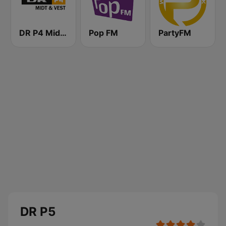
DR P4 Midt & Vest
Pop FM
PartyFM
DR P5