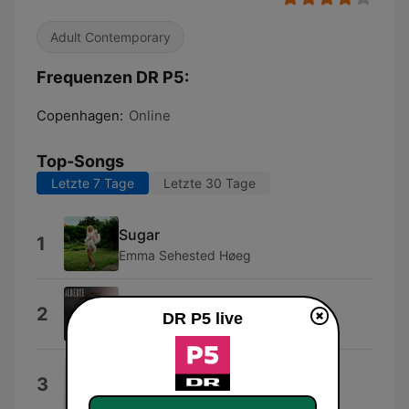
Adult Contemporary
Frequenzen DR P5:
Copenhagen:
Online
Top-Songs
Letzte 7 Tage
Letzte 30 Tage
Sugar
1
Emma Sehested Høeg
Lyse Nætter
2
DR P5 live
Alberte
Den Omvendte Verden
3
Bjarne Jes Hansen