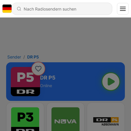
Sender
DR P5
DR P5
Online