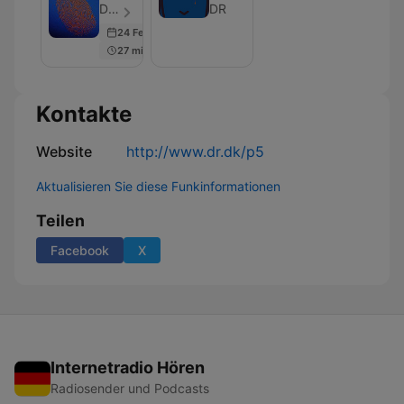
offer
DR - Folge 30
DR
II
24 Feb 2026
27 min
Kontakte
Website
http://www.dr.dk/p5
Aktualisieren Sie diese Funkinformationen
Teilen
Facebook
X
Internetradio Hören
Radiosender und Podcasts