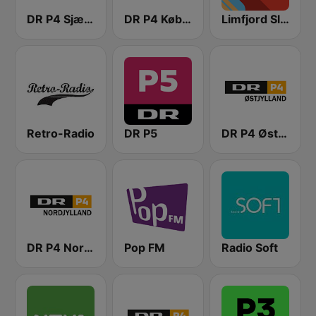
DR P4 Sjælland
DR P4 København
Limfjord Slager
Retro-Radio
DR P5
DR P4 Østjyllands
DR P4 Nordjylland
Pop FM
Radio Soft