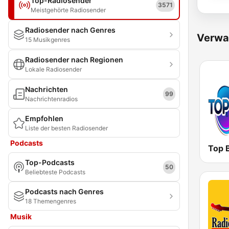
Top-Radiosender
3571
Meistgehörte Radiosender
Radiosender nach Genres
Verwa
15 Musikgenres
Radiosender nach Regionen
Lokale Radiosender
Nachrichten
99
Nachrichtenradios
Empfohlen
Liste der besten Radiosender
Podcasts
Top-Podcasts
50
Beliebteste Podcasts
Podcasts nach Genres
18 Themengenres
Musik