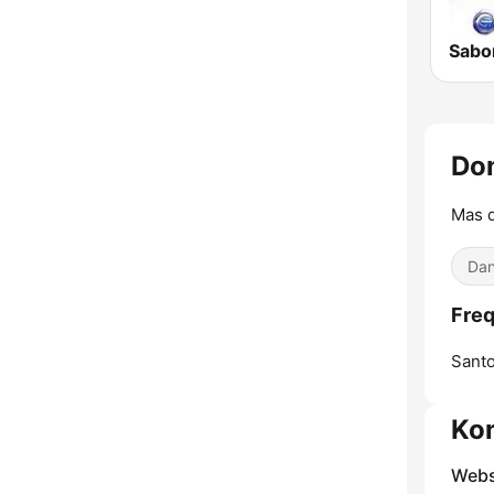
Do
Mas q
Dan
Fre
Sant
Ko
Webs