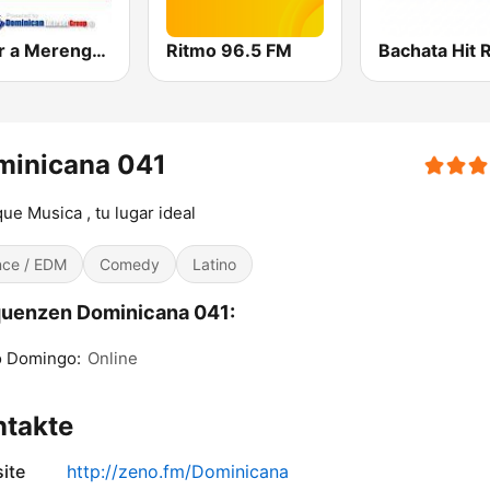
Sabor a Merengue
Ritmo 96.5 FM
Bachata Hit 
minicana 041
ue Musica , tu lugar ideal
ce / EDM
Comedy
Latino
quenzen Dominicana 041:
o Domingo:
Online
ntakte
ite
http://zeno.fm/Dominicana