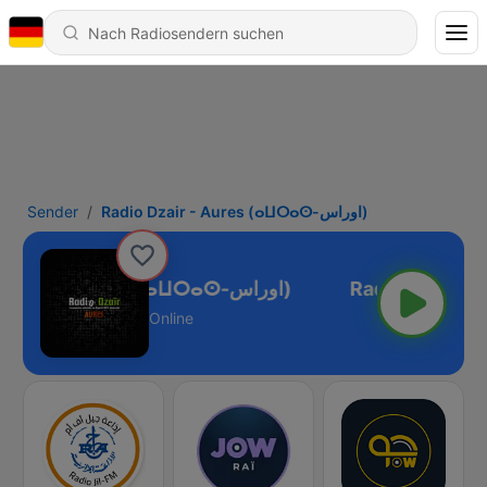
Sender
Radio Dzair - Aures (ⴰⵡⵔⴰⵙ-اوراس)
Radio Dzair - Aures (ⴰⵡⵔⴰⵙ-اوراس)
Online