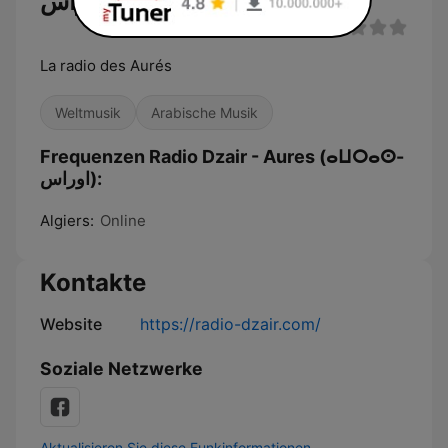
اوراس)
La radio des Aurés
Weltmusik
Arabische Musik
Frequenzen Radio Dzair - Aures (ⴰⵡⵔⴰⵙ-
اوراس):
Algiers:
Online
Kontakte
Website
https://radio-dzair.com/
Soziale Netzwerke
Aktualisieren Sie diese Funkinformationen