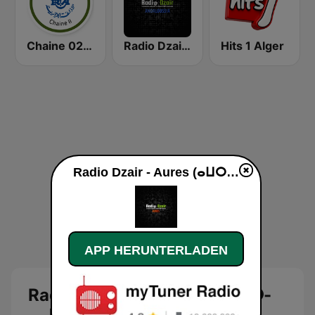
Chaine 02 (القناة الثانية)
Radio Dzair - Andaloussia (أندلوسية)
Hits 1 Alger
Radio Dzair - Aures (ⴰⵡⵔⴰⵙ-اوراس) live
APP HERUNTERLADEN
Radio Dzair - Aures (ⴰⵡⵔⴰⵙ-