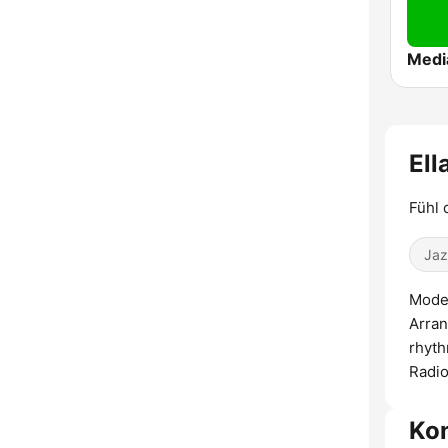
Ell
Fühl 
Jaz
Moder
Arran
rhyth
Radio
Ko