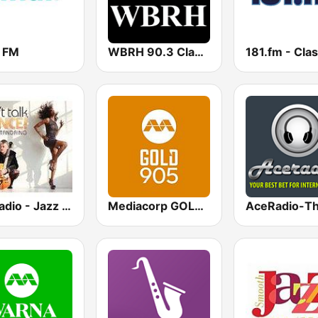
r FM
WBRH 90.3 Classic Jazz and Smooth Jazz
GotRadio - Jazz So Smooth
Mediacorp GOLD 905