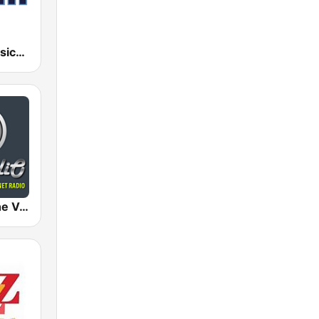
181.fm - Classical Jazz
AceRadio-The Vocal Jazz Channel