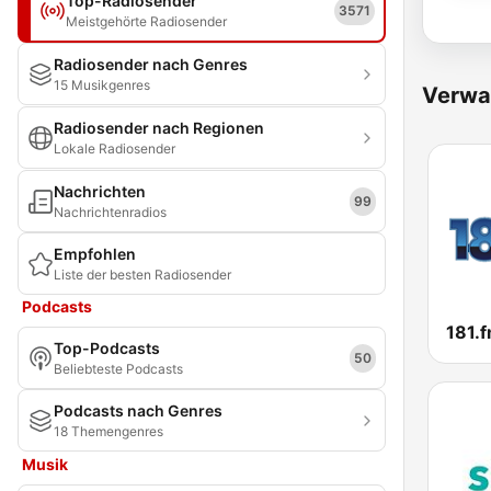
Top-Radiosender
3571
Meistgehörte Radiosender
Radiosender nach Genres
15 Musikgenres
Verwa
Radiosender nach Regionen
Lokale Radiosender
Nachrichten
99
Nachrichtenradios
Empfohlen
Liste der besten Radiosender
Podcasts
Top-Podcasts
50
Beliebteste Podcasts
Podcasts nach Genres
18 Themengenres
Musik