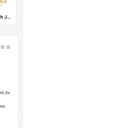
WJZA Smooth Jazz
is zu
ne.