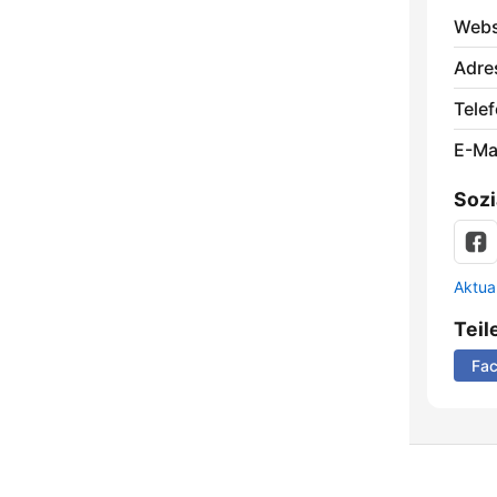
Webs
Adre
Telef
E-Mai
Sozi
Aktua
Teil
Fa