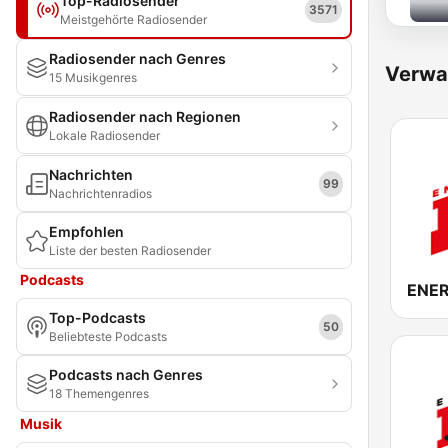
Top-Radiosender
3571
Meistgehörte Radiosender
Radiosender nach Genres
Verwa
15 Musikgenres
Radiosender nach Regionen
Lokale Radiosender
Nachrichten
99
Nachrichtenradios
Empfohlen
Liste der besten Radiosender
Podcasts
ENER
Top-Podcasts
50
Beliebteste Podcasts
Podcasts nach Genres
18 Themengenres
Musik