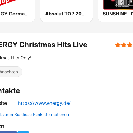
ENERGY Germany Top 40
Absolut TOP 2000er
RGY Christmas Hits Live
tmas Hits Only!
hnachten
ntakte
ite
https://www.energy.de/
lisieren Sie diese Funkinformationen
en