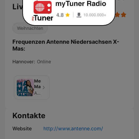
Live
Weihnachten
Frequenzen Antenne Niedersachsen X-
Mas:
Hannover:
Online
Mela‘s
MamaTalk
Antenne Niedersachsen präsentiert: Ratgeber für Mamas. Talk über Frauengesundheit („So ist schwanger sein…“) über die Geburt bis hin zur Kindererziehung und Kinderbetreuung
Kontakte
Website
http://www.antenne.com/