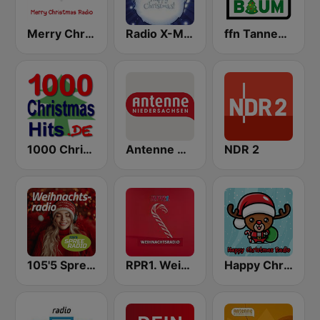
Merry Christmas Radio
Radio X-MAS
ffn Tannenbaum
1000 Christmas Hits
Antenne Niedersachsen
NDR 2
105'5 Spreeradio Weihnachtsradio
RPR1. Weihnachten - Dein Weihnachtsradio mit den besten Weihnachtsliedern
Happy Christmas Radio