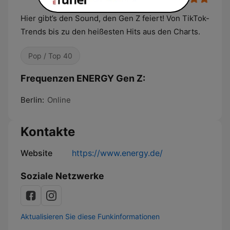
Hier gibt’s den Sound, den Gen Z feiert! Von TikTok-
Trends bis zu den heißesten Hits aus den Charts.
Pop / Top 40
Frequenzen ENERGY Gen Z:
Berlin:
Online
Kontakte
Website
https://www.energy.de/
Soziale Netzwerke
Aktualisieren Sie diese Funkinformationen