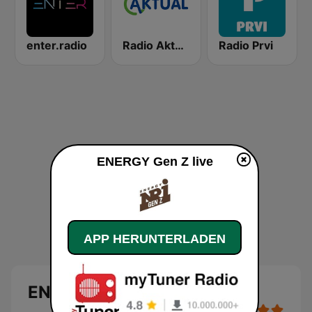
enter.radio
Radio Aktual Fešta
Radio Prvi
ENERGY Gen Z live
APP HERUNTERLADEN
ENERGY Gen Z Live