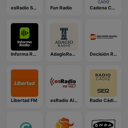
esRadio Sevilla
Fun Radio
Cadena COPE Cádiz
Informa Radio
AdagioRadio
Decisión Radio
Libertad FM
esRadio Albacete
Radio Cádiz SER