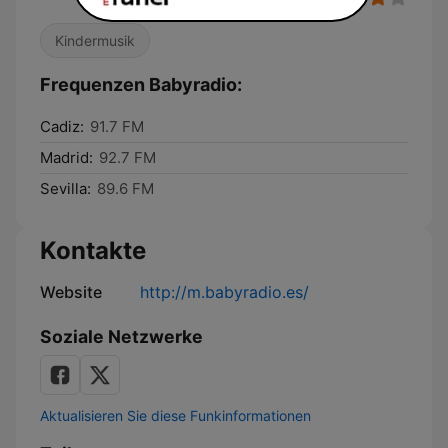
Kindermusik
Frequenzen Babyradio:
Cadiz:
91.7 FM
Madrid:
92.7 FM
Sevilla:
89.6 FM
Kontakte
Website
http://m.babyradio.es/
Soziale Netzwerke
Aktualisieren Sie diese Funkinformationen