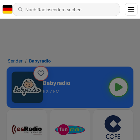
Sender
Babyradio
Babyradio
92.7 FM