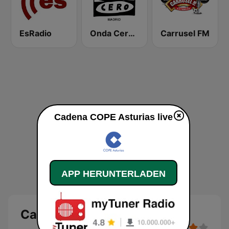
EsRadio
Onda Cero Madrid
Carrusel FM
Cadena COPE Asturias live
APP HERUNTERLADEN
Cadena COPE Asturias