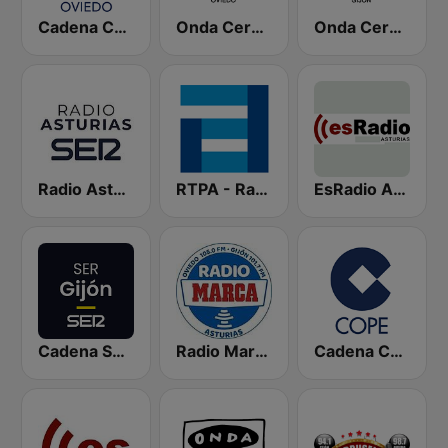
Cadena COPE Oviedo
Onda Cero Oviedo
Onda Cero Gijón
Radio Asturias SER
RTPA - RadioTelevisión del Principado de Asturias
EsRadio Asturias
Cadena SER Gijón
Radio Marca Asturias
Cadena COPE