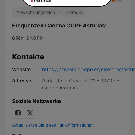
Abwechslungsreich
Talkradio
Frequenzen Cadena COPE Asturias:
Gijón:
94.8 FM
Kontakte
Website
https://accesible.cope.es/emisoras/astur
Adresse:
Avda. de la Costa,71 2º - 33205 -
Gijón - Asturias
Soziale Netzwerke
Aktualisieren Sie diese Funkinformationen