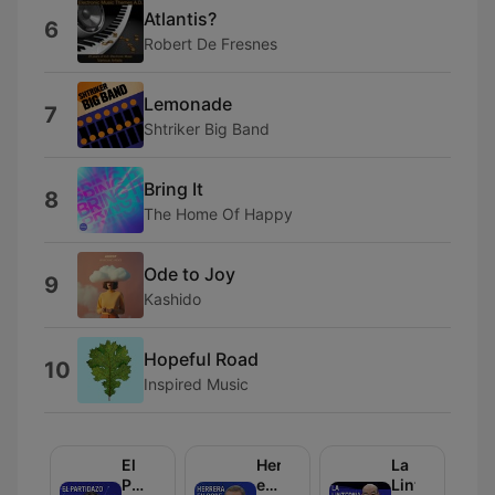
Atlantis?
6
Robert De Fresnes
Lemonade
7
Shtriker Big Band
Bring It
8
The Home Of Happy
Ode to Joy
9
Kashido
Hopeful Road
10
Inspired Music
El
Herrera
La
Partidazo
en
Linterna