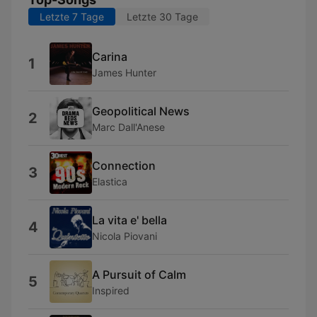
Letzte 7 Tage
Letzte 30 Tage
Carina
1
James Hunter
Geopolitical News
2
Marc Dall'Anese
Connection
3
Elastica
La vita e' bella
4
Nicola Piovani
A Pursuit of Calm
5
Inspired