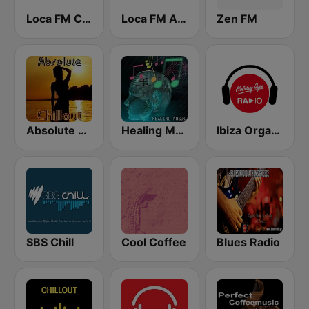
Loca FM Chill Out
Loca FM Ambient
Zen FM
Absolute Chillout
Healing Music
Ibiza Organica Dance
SBS Chill
Cool Coffee
Blues Radio