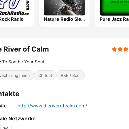
Rock Radio
Nature Radio Sleep
Pure Jazz Ra
 River of Calm
 To Soothe Your Soul
echslungsreich
Chillout
R&B / Soul
ntakte
ite
http://www.theriverofcalm.com/
ale Netzwerke