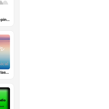
Ambient Sleeping Pill
Calm Sleep Classical