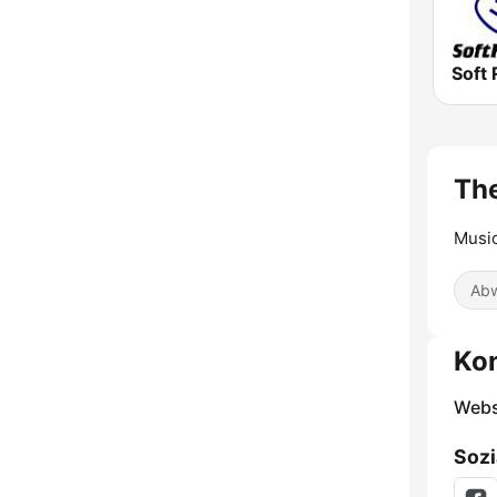
Soft 
The
Music
Abw
Ko
Webs
Sozi