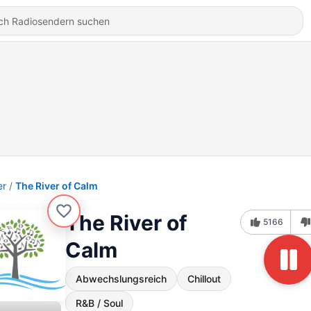
er
The River of Calm
The River of
5166
Calm
Abwechslungsreich
Chillout
R&B / Soul