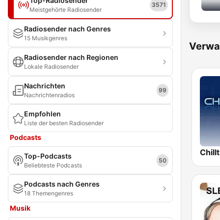
Top-Radiosender
3571
Meistgehörte Radiosender
Radiosender nach Genres
15 Musikgenres
Verwa
Radiosender nach Regionen
Lokale Radiosender
Nachrichten
99
Nachrichtenradios
Empfohlen
Liste der besten Radiosender
Podcasts
Chill
Top-Podcasts
50
Beliebteste Podcasts
Podcasts nach Genres
18 Themengenres
Musik