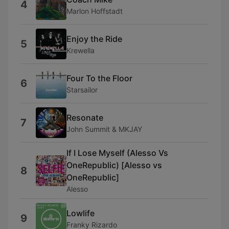
4
Marlon Hoffstadt
Enjoy the Ride
5
Krewella
Four To the Floor
6
Starsailor
Resonate
7
John Summit & MKJAY
If I Lose Myself (Alesso Vs
OneRepublic) [Alesso vs
8
OneRepublic]
Alesso
Lowlife
9
Franky Rizardo