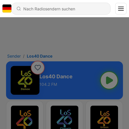
Sender
Los40 Dance
Los40 Dance
104.2 FM