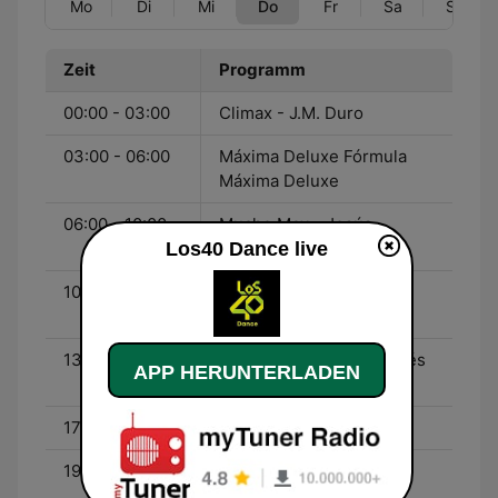
Mo
Di
Mi
Do
Fr
Sa
So
Zeit
Programm
00:00 - 03:00
Climax - J.M. Duro
03:00 - 06:00
Máxima Deluxe Fórmula
Máxima Deluxe
06:00 - 10:00
Mucho Max - Jesús
Los40 Dance live
Taltavull
10:00 - 13:00
Fórmula Máxima - J.M.
Duro
13:00 - 17:00
Fórmula Máxima - Ramsés
APP HERUNTERLADEN
López
17:00 - 19:00
Puro Dance - Jose AM
19:00 - 21:00
Máxima 51 VIP - Arturo
Grao