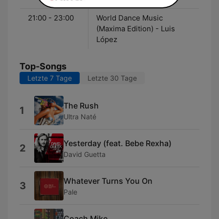
21:00 - 23:00
World Dance Music
(Maxima Edition) - Luis
López
Top-Songs
Letzte 7 Tage
Letzte 30 Tage
The Rush
1
Ultra Naté
Yesterday (feat. Bebe Rexha)
2
David Guetta
Whatever Turns You On
3
Pale
Coach Mike