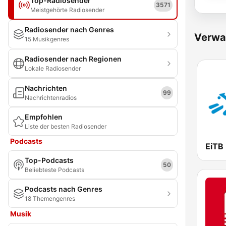
Top-Radiosender
3571
Meistgehörte Radiosender
Radiosender nach Genres
Verwa
15 Musikgenres
Radiosender nach Regionen
Lokale Radiosender
Nachrichten
99
Nachrichtenradios
Empfohlen
Liste der besten Radiosender
Podcasts
Top-Podcasts
50
Beliebteste Podcasts
Podcasts nach Genres
18 Themengenres
Musik