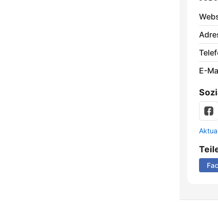
Webs
Adre
Telef
E-Mai
Sozi
Aktua
Teil
Fa