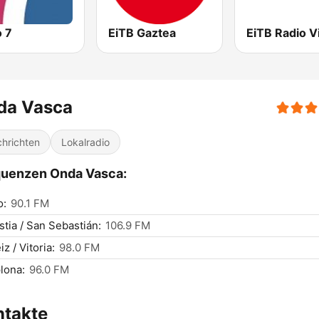
o 7
EiTB Gaztea
EiTB Radio Vi
da Vasca
hrichten
Lokalradio
quenzen Onda Vasca:
o:
90.1 FM
tia / San Sebastián:
106.9 FM
z / Vitoria:
98.0 FM
lona:
96.0 FM
ntakte