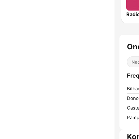
Radi
On
Nac
Fre
Bilba
Donos
Gastei
Pamp
Ko