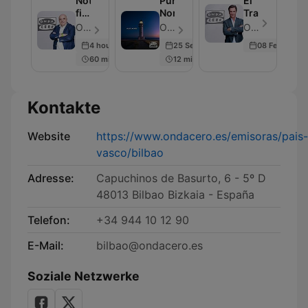
Noticias
Punta
El
fin
Norte
Transistor
de
OndaCero - Folge 301
OndaCero - Folge 300
OndaCero - Folge 300
semana
4 hours ago
25 Sep 2025
08 Feb 2024
60 min
12 min
Kontakte
Website
https://www.ondacero.es/emisoras/pais-
vasco/bilbao
Adresse:
Capuchinos de Basurto, 6 - 5º D
48013 Bilbao Bizkaia - España
Telefon:
+34 944 10 12 90
E-Mail:
bilbao@ondacero.es
Soziale Netzwerke