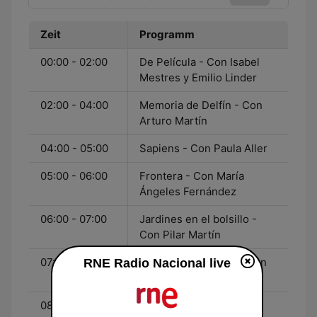
Zeit
Programm
00:00 - 02:00
De Película - Con Isabel
Mestres y Emilio Linder
02:00 - 04:00
Memoria de Delfín - Con
Arturo Martín
04:00 - 05:00
Sapiens - Con Paula Aller
05:00 - 06:00
Frontera - Con María
Ángeles Fernández
06:00 - 07:00
Jardines en el bolsillo -
Con Pilar Martín
07:00 - 08:00
Juntos paso a paso - Con
RNE Radio Nacional live
Juan Fernández Vegue
08:00 - 08:30
España a las 8 Fin de