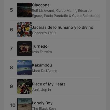
Ciaccona
5
Rolf Lislevand, Guido Morini, Eduardo
Eguez, Paolo Pandolfo & Guido Balestracci
Jacaras de lo humano y lo divino
6
Concerto 1700
Turnedo
7
Iván Ferreiro
Kakambou
8
Marc Dall'Anese
Piece of My Heart
9
Janis Joplin
Lonely Boy
10
The Black Keys