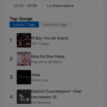
23:30 - 00:00
La Observadora
Top-Songs
Letzte 7 Tage
Letzte 30 Tage
I'll Buy You an Island
1
The Troggs
Rata De Dos Patas
2
Paquita la del Barrio
Time
3
Jimmy Sax
Electric Counterpoint - Fast
4
(movement 3)
Pat Metheny