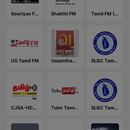
Sooriyan FM
Shakthi FM
Tamil FM (தமிழ்)
US Tamil FM
Vasantham FM
SLBC Tamil Service (Thendral)
CJSA-HD2 CMR Tamil FM
Tube Tamil FM
SLBC Tamil National Service