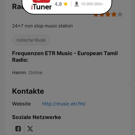
Radio Live
24x7 non stop music station
Indische Musik
Frequenzen ETR Music - European Tamil
Radio:
Hamm:
Online
Kontakte
Website
http://music.etr.fm/
Soziale Netzwerke