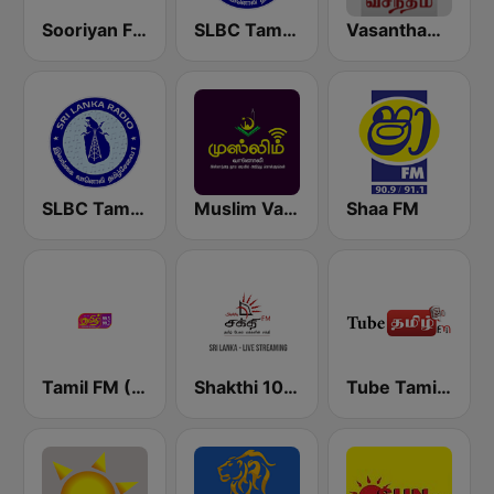
Sooriyan FM
SLBC Tamil National Service
Vasantham FM
SLBC Tamil Service (Thendral)
Muslim Vanoli
Shaa FM
Tamil FM (தமிழ்)
Shakthi 104.1 Tamil FM
Tube Tamil FM