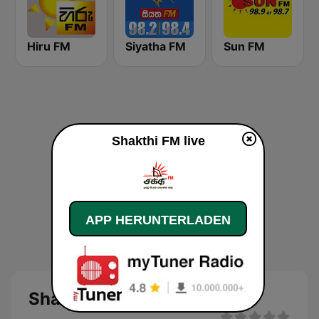
Hiru FM
Siyatha FM
Sun FM
Shakthi FM live
APP HERUNTERLADEN
Shakthi FM