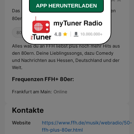
APP HERUNTERLADEN
Das FFH-Programm plus noch mehr Hits aus den
80ern.
80er
Alles was du an FFH liebst plus noch mehr Hits aus
den 80ern. Deine Lieblingssongs, dazu Comedy
und Nachrichten aus Hessen, Deutschland und der
Welt.
Frequenzen FFH+ 80er:
Frankfurt am Main:
Online
Kontakte
Website
https://www.ffh.de/musik/webradio/50-
ffh-plus-80er.html