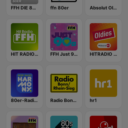
FFH DIE 80ER
ffn 80er
Absolut Oldies Classics
HIT RADIO FFH
FFH Just 90s
HITRADIO RTL Oldies
80er-Radio harmony
Radio Bonn / Rhein-Sieg 99.9
hr1