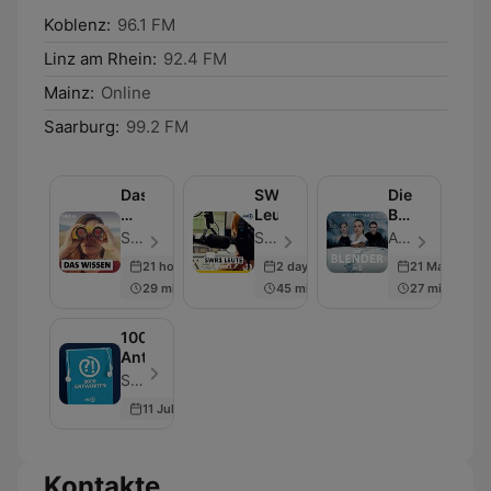
Koblenz:
96.1 FM
Linz am Rhein:
92.4 FM
Mainz:
Online
Saarburg:
99.2 FM
Das
SWR1
Die
Wissen
Leute
Blender
|
–
SWR - Folge 1312
SWR - Folge 305
ARD - Folge 9
SWR
Crime-
21 hours ago
2 days ago
21 Mar 2026
Hörspiel-
29 min
45 min
27 min
Serie
1000
Antworten
SWR - Folge 699
11 Jul 2026
Kontakte