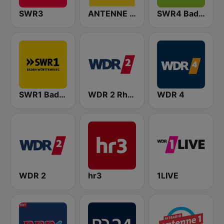
SWR3
ANTENNE BAYERN
SWR4 Baden-Württemberg
SWR1 Baden-Württemberg
WDR 2 Rhein und Ruhr
WDR 4
WDR 2
hr3
1LIVE