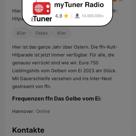
Hier ist das ganze Jahr über Ostern. Die ffn-Kult-
Hitparade ist jetzt immer verfügbar.
80er
Oldies
90er
Hier ist das ganze Jahr über Ostern. Die ffn-Kult-
Hitparade ist jetzt immer verfügbar. Für alle, die
genauso verrückt sind wie wir. Eure 750
Lieblingshits vom Gelben vom Ei 2023 am Stück.
Mit Dauerschleife versehen und ins Inter-Nest
gestreamt von ffn.
Frequenzen ffn Das Gelbe vom Ei:
Hannover:
Online
Kontakte