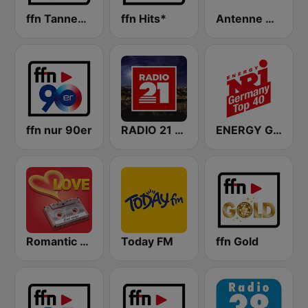
ffn Tannenbaum
ffn Hits*
Antenne Münster
ffn nur 90er
RADIO 21 - Osnabrück
ENERGY Germany Top 40
Romantic Vibes
Today FM
ffn Gold