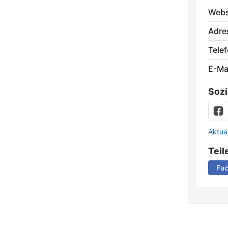
Webs
Adre
Telef
E-Mai
Sozi
Aktua
Teil
Fa