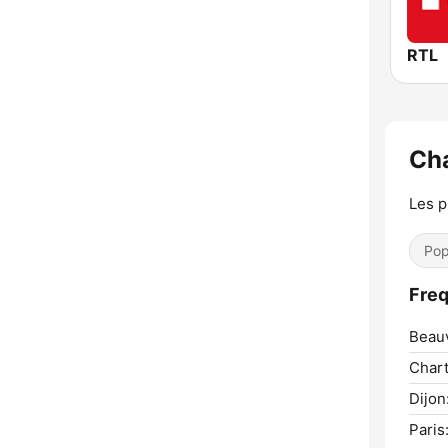
RTL
Ch
Les p
Pop
Freq
Beauv
Chart
Dijon
Paris