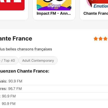
Impact FM - Années 80
ante France
lus belles chansons françaises
 / Top 40
Adult Contemporary
uenzen Chante France:
ais:
90.9 FM
res:
96.7 FM
:
90.9 FM
:
90.9 FM