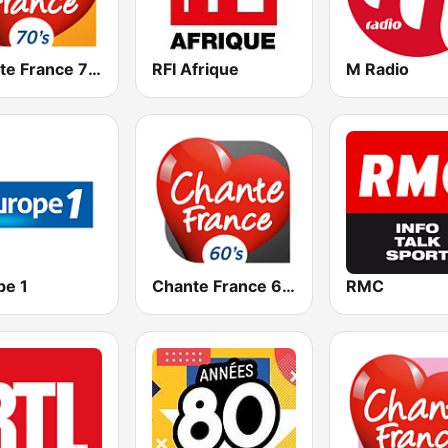
Chante France 70's
RFI Afrique
M Radio
pe 1
Chante France 60's
RMC