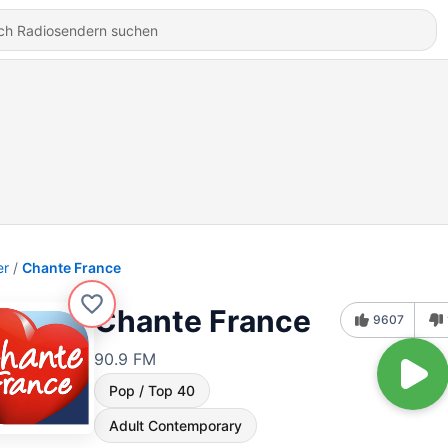
er
Chante France
Chante France
9607
90.9 FM
Pop / Top 40
Adult Contemporary