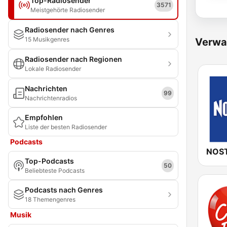
Top-Radiosender
3571
Meistgehörte Radiosender
Radiosender nach Genres
15 Musikgenres
Verwa
Radiosender nach Regionen
Lokale Radiosender
Nachrichten
99
Nachrichtenradios
Empfohlen
Liste der besten Radiosender
Podcasts
NOST
Top-Podcasts
50
Beliebteste Podcasts
Podcasts nach Genres
18 Themengenres
Musik