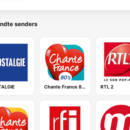
ndte senders
ALGIE
Chante France 80's
RTL 2