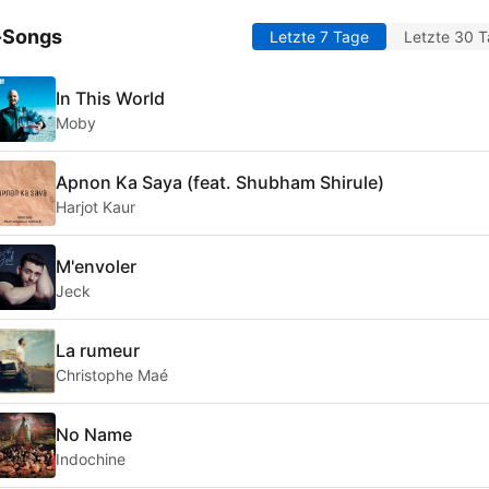
-Songs
Letzte 7 Tage
Letzte 30 
In This World
Moby
Apnon Ka Saya (feat. Shubham Shirule)
Harjot Kaur
M'envoler
Jeck
La rumeur
Christophe Maé
No Name
Indochine