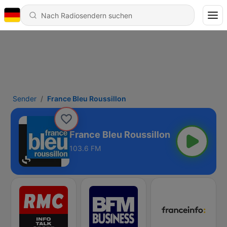
Sender
France Bleu Roussillon
France Bleu Roussillon
103.6 FM