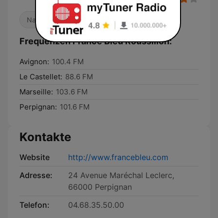
Nachrichten
Talkradio
Lokalradio
Frequenzen France Bleu Roussillon:
Avignon:
100.4 FM
Le Castellet:
88.6 FM
Marseille:
103.6 FM
Perpignan:
101.6 FM
Kontakte
Website
http://www.francebleu.com
Adresse:
24 Avenue Maréchal Leclerc,
66000 Perpignan
Telefon:
04.68.35.50.00