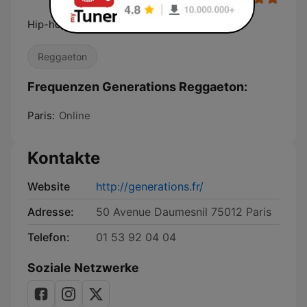
Hip-hop soul radio
Reggaeton
Frequenzen Generations Reggaeton:
Paris:
Online
Kontakte
Website
http://generations.fr/
Adresse:
50 Avenue Daumesnil 75012 Paris
Telefon:
01 53 92 04 04
Soziale Netzwerke