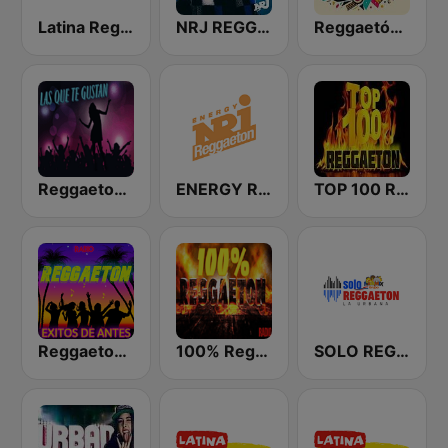
Latina Reggaeton
NRJ REGGAETON
Reggaetón Clásicos
Reggaeton Exitos de Hoy
ENERGY Reggaeton
TOP 100 Reggaeton Exitos del Momento Radio
Reggaeton Exitos de Antes Radio
100% Reggaeton Radio
SOLO REGGAETON