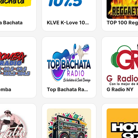
a Bachata
KLVE K-Love 107.5 FM (US Only)
omba
Top Bachata Radio
G Radio NY