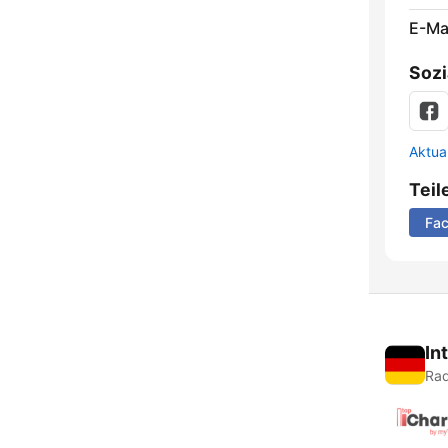
E-Mai
Sozi
Aktua
Teil
Fa
In
Rad