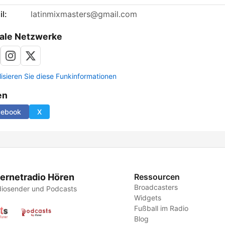
l:
latinmixmasters@gmail.com
ale Netzwerke
lisieren Sie diese Funkinformationen
en
cebook
X
ternetradio Hören
Ressourcen
Broadcasters
iosender und Podcasts
Widgets
Fußball im Radio
Blog