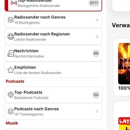
Top-Radiosender
3571
Meistgehörte Radiosender
Radiosender nach Genres
15 Musikgenres
Verwa
Radiosender nach Regionen
Lokale Radiosender
Nachrichten
99
Nachrichtenradios
Empfohlen
Liste der besten Radiosender
Podcasts
Top-Podcasts
50
Beliebteste Podcasts
Podcasts nach Genres
18 Themengenres
Musik