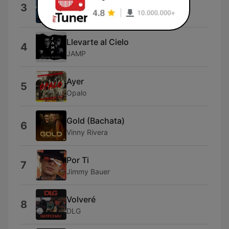
Quito Tu Foto
3
Toke D Keda
Llevarte al Cielo
4
JAMP
Ayer
5
Opalo
Gold (Bachata)
6
Vinny Rivera
Por Ti
7
Jimmy Bauer
Volveré
8
DLG