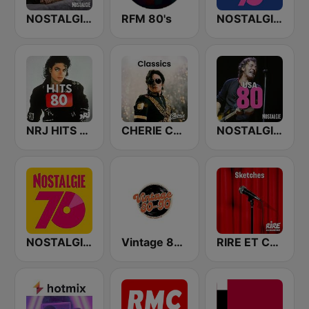
NOSTALGIE GENERATION 80
RFM 80's
NOSTALGIE 80 90
NRJ HITS 80'
CHERIE CLASSICS
NOSTALGIE USA 80
NOSTALGIE 70
Vintage 80 90
RIRE ET CHANSONS SKETCHES