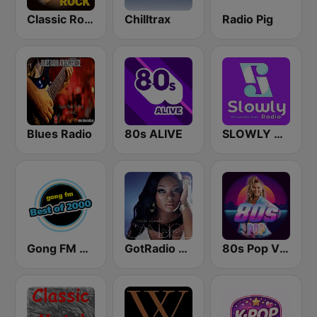
Classic Rock Station
Chilltrax
Radio Pig
Blues Radio
80s ALIVE
SLOWLY RADIO
Gong FM Best of 2000
GotRadio - Urban Lounge
80s Pop Vibes