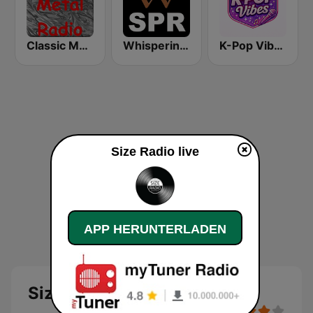
Classic Metal Radio
Whisperings: Solo Piano Radio
K-Pop Vibes
Size Radio live
APP HERUNTERLADEN
Size Radio