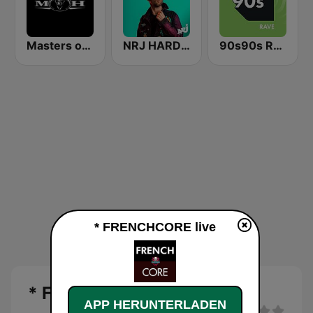
Masters of Hardcore
NRJ HARDSTYLE
90s90s Rave
* FRENCHCORE live
* FRENCHCORE Live
APP HERUNTERLADEN