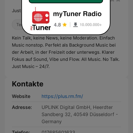
Just Music. 24/7
Techno
Dance / EDM
Elektro
Kein Talk, keine News, keine Moderation. Einfach
Music nonstop. Perfekt als Background Music bei
der Arbeit, in der Freizeit oder unterwegs. Klarer
Fokus auf Sound, Vibe und Flow. All Music. No Talk.
Just Music – 24/7.
Kontakte
Website
https://plus.rm.fm/
Adresse:
UPLINK Digital GmbH, Heerdter
Sandberg 32, 40549 Düsseldorf -
Germany
Telefon:
017685601633