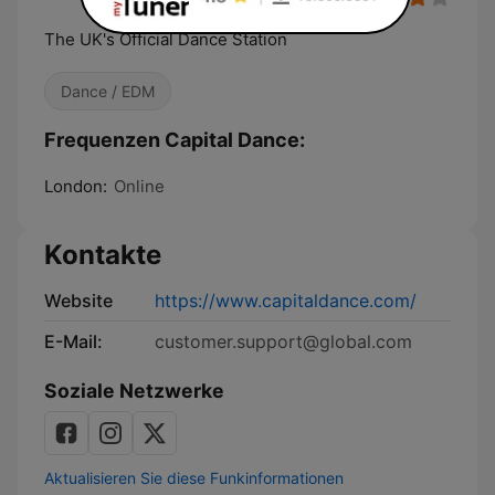
The UK's Official Dance Station
Dance / EDM
Frequenzen Capital Dance:
London:
Online
Kontakte
Website
https://www.capitaldance.com/
E-Mail:
customer.support@global.com
Soziale Netzwerke
Aktualisieren Sie diese Funkinformationen