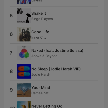
Lavinia
Shake It
5
Bingo Players
Good Life
6
Inner City
Naked (feat. Justine Suissa)
7
Above & Beyond
No Sleep (Jodie Harsh VIP)
8
Jodie Harsh
Your Mind
9
CamelPhat
Never Letting Go