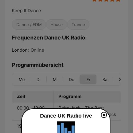
Keep It Dance
Dance / EDM
House
Trance
Frequenzen Dance UK Radio:
London:
Online
Programmübersicht
Mo
Di
Mi
Do
Fr
Sa
So
Zeit
Programm
00:00 - 19:00
Robo Jock - The Best
Dance Tracks Back To Back
Dance UK Radio live
19:00 - 21:00
Kas Page - Beyond
Madness (Funky House)