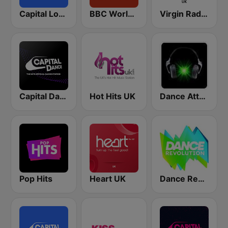
Capital London
BBC World Service
Virgin Radio UK
Capital Dance
Hot Hits UK
Dance Attack FM
Pop Hits
Heart UK
Dance Revolution