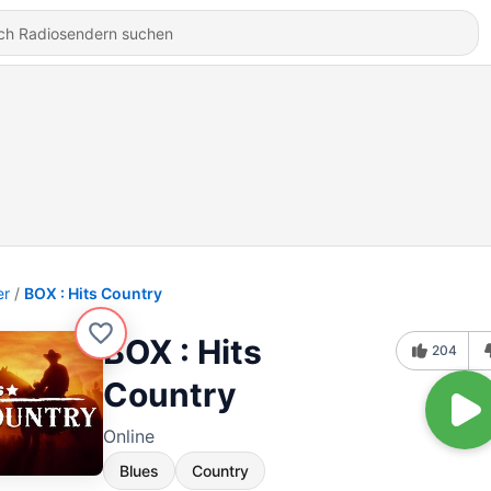
er
BOX : Hits Country
BOX : Hits
204
Country
Online
Blues
Country