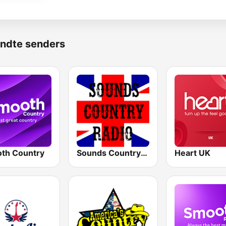
ndte senders
th Country
Sounds Country Radio
Heart UK