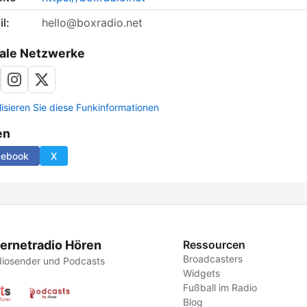
l:
hello@boxradio.net
ale Netzwerke
lisieren Sie diese Funkinformationen
en
cebook
X
ternetradio Hören
Ressourcen
Broadcasters
iosender und Podcasts
Widgets
Fußball im Radio
Blog