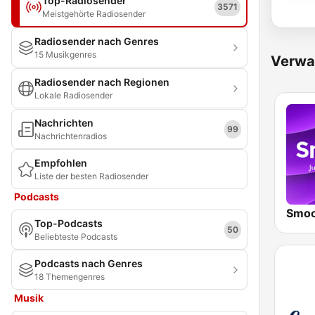
Top-Radiosender
3571
Meistgehörte Radiosender
Radiosender nach Genres
15 Musikgenres
Verwa
Radiosender nach Regionen
Lokale Radiosender
Nachrichten
99
Nachrichtenradios
Empfohlen
Liste der besten Radiosender
Podcasts
Smoo
Top-Podcasts
50
Beliebteste Podcasts
Podcasts nach Genres
18 Themengenres
Musik