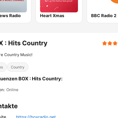
ews Radio
Heart Xmas
BBC Radio 2
 : Hits Country
e Country Music!
es
Country
uenzen BOX : Hits Country:
on:
Online
ntakte
ite
https://boxradio.net