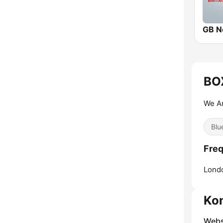
GB N
BOX
We Ar
Blu
Freq
Lond
Ko
Webs