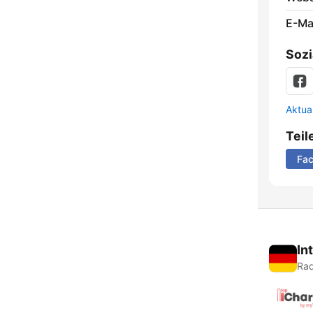
E-Mai
Sozi
Aktua
Teil
Fa
In
Rad