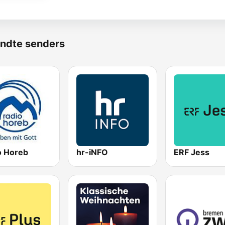
ndte senders
o Horeb
hr-iNFO
ERF Jess