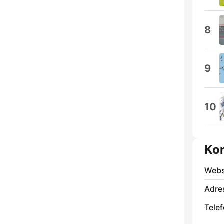
8
9
10
Ko
Webs
Adre
Telef