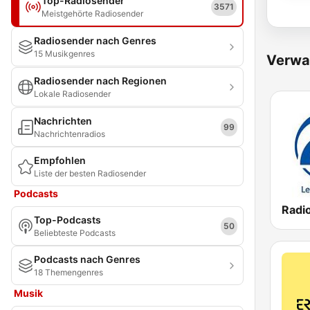
Top-Radiosender
3571
Meistgehörte Radiosender
Radiosender nach Genres
15 Musikgenres
Verwa
Radiosender nach Regionen
Lokale Radiosender
Nachrichten
99
Nachrichtenradios
Empfohlen
Liste der besten Radiosender
Podcasts
Radi
Top-Podcasts
50
Beliebteste Podcasts
Podcasts nach Genres
18 Themengenres
Musik