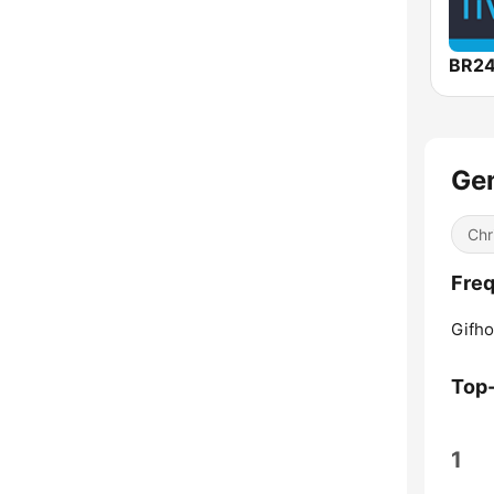
BR24
Gem
Chr
Freq
Gifho
Top
1