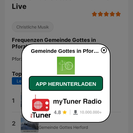
Live
Christliche Musik
Frequenzen Gemeinde Gottes in
Pforzheim:
Gemeinde Gottes in Pforzheim live
Pforzheim:
Online
Top-Songs
Letzte 7 Tage
Letzte 30 Tage
APP HERUNTERLADEN
Halleluja
1
Gemeinde Gottes Herford
Komm Herr Jesus
2
Gemeinde Gottes Herford