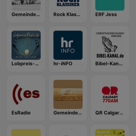
Gemeinde Gottes Gifhorn
Rock Klassiker
ERF Jess
Lobpreis-Radio
hr-iNFO
Bibel-Kanal - Christliches Radio
EsRadio
Gemeinde Gottes Hamm
QR Calgary 770 AM