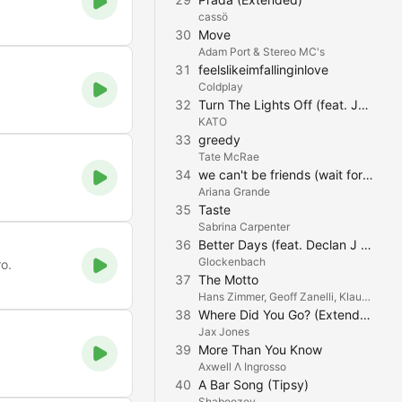
cassö
30
Move
Adam Port & Stereo MC's
31
feelslikeimfallinginlove
Coldplay
32
Turn The Lights Off (feat. Jon)
KATO
33
greedy
Tate McRae
34
we can't be friends (wait for your love)
Ariana Grande
35
Taste
Sabrina Carpenter
36
Better Days (feat. Declan J Donovan)
Glockenbach
o.
37
The Motto
Hans Zimmer, Geoff Zanelli, Klaus Badelt & Tiesto
38
Where Did You Go? (Extended Mix)
Jax Jones
39
More Than You Know
Axwell Λ Ingrosso
40
A Bar Song (Tipsy)
Shaboozey