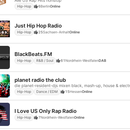
Alle US Rap Hits nonstop
Hip-Hop
6
Berlin
Online
Just Hip Hop Radio
Hip-Hop
25
Sachsen-Anhalt
Online
BlackBeats.FM
Hip-Hop
R&B / Soul
61
Nordrhein-Westfalen
DAB
planet radio the club
die planet-resident-djs mixen black, mash-up, house & electr
Hip-Hop
Dance / EDM
15
Hessen
Online
I Love US Only Rap Radio
Hip-Hop
7
Nordrhein-Westfalen
Online