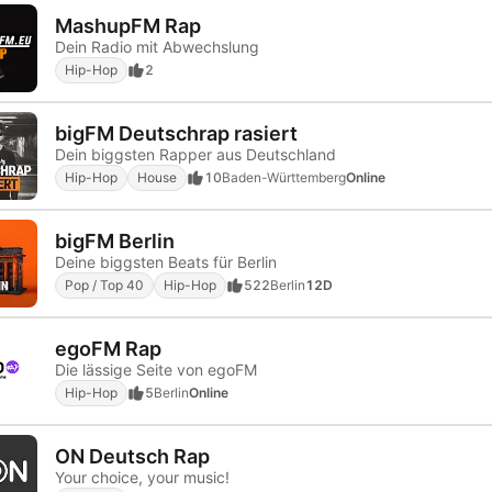
MashupFM Rap
Dein Radio mit Abwechslung
Hip-Hop
2
bigFM Deutschrap rasiert
Dein biggsten Rapper aus Deutschland
Hip-Hop
House
10
Baden-Württemberg
Online
bigFM Berlin
Deine biggsten Beats für Berlin
Pop / Top 40
Hip-Hop
522
Berlin
12D
egoFM Rap
Die lässige Seite von egoFM
Hip-Hop
5
Berlin
Online
ON Deutsch Rap
Your choice, your music!