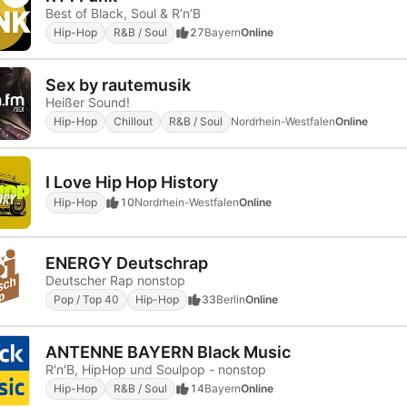
Best of Black, Soul & R’n’B
Hip-Hop
R&B / Soul
27
Bayern
Online
Sex by rautemusik
Heißer Sound!
Hip-Hop
Chillout
R&B / Soul
Nordrhein-Westfalen
Online
I Love Hip Hop History
Hip-Hop
10
Nordrhein-Westfalen
Online
ENERGY Deutschrap
Deutscher Rap nonstop
Pop / Top 40
Hip-Hop
33
Berlin
Online
ANTENNE BAYERN Black Music
R'n'B, HipHop und Soulpop - nonstop
Hip-Hop
R&B / Soul
14
Bayern
Online