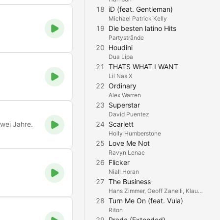
18
iD (feat. Gentleman)
Michael Patrick Kelly
19
Die besten latino Hits
Partystrände
20
Houdini
Dua Lipa
21
THATS WHAT I WANT
Lil Nas X
22
Ordinary
Alex Warren
23
Superstar
David Puentez
zwei Jahre.
24
Scarlett
Holly Humberstone
25
Love Me Not
Ravyn Lenae
26
Flicker
Niall Horan
27
The Business
Hans Zimmer, Geoff Zanelli, Klaus Badelt & Tiesto
28
Turn Me On (feat. Vula)
Riton
29
Prada (Extended)