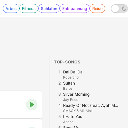
Arbeit
Fitness
Schlafen
Entspannung
Reise
TOP-SONGS
1
Dai Dai Dai
Robertino
2
Sultan
Barbz'
3
Silver Morning
Jay Price
4
Ready Or Not (feat. Ayah Marar) [Extended Mix]
SMACK & MikMall
5
I Hate You
Ariana
6
Save Me