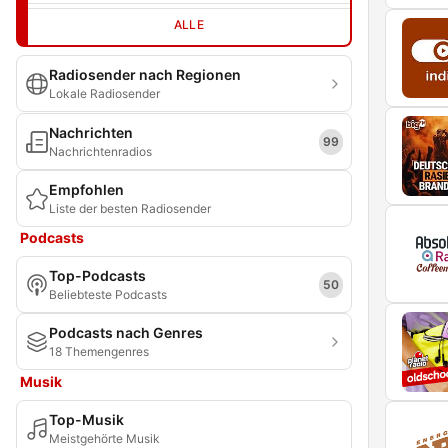
ALLE
Radiosender nach Regionen
Lokale Radiosender
Nachrichten
99
Nachrichtenradios
Empfohlen
Liste der besten Radiosender
Podcasts
Top-Podcasts
50
Beliebteste Podcasts
Podcasts nach Genres
18 Themengenres
Musik
Top-Musik
Meistgehörte Musik