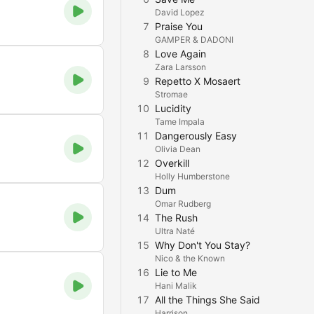
David Lopez
7
Praise You
GAMPER & DADONI
8
Love Again
Zara Larsson
9
Repetto X Mosaert
Stromae
10
Lucidity
Tame Impala
11
Dangerously Easy
Olivia Dean
12
Overkill
Holly Humberstone
13
Dum
Omar Rudberg
14
The Rush
Ultra Naté
15
Why Don't You Stay?
Nico & the Known
16
Lie to Me
Hani Malik
17
All the Things She Said
Harrison