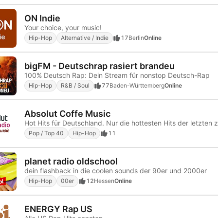
ON Indie
Your choice, your music!
Hip-Hop
Alternative / Indie
17
Berlin
Online
bigFM - Deutschrap rasiert brandeu
100% Deutsch Rap: Dein Stream für nonstop Deutsch-Rap
Hip-Hop
R&B / Soul
77
Baden-Württemberg
Online
Absolut Coffe Music
Hot Hits für Deutschland. Nur die hottesten Hits der letzten 
Pop / Top 40
Hip-Hop
11
planet radio oldschool
dein flashback in die coolen sounds der 90er und 2000er
Hip-Hop
00er
12
Hessen
Online
ENERGY Rap US