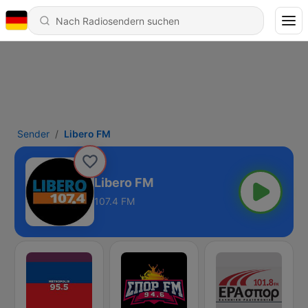
Sender
Libero FM
Libero FM
107.4 FM