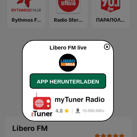
Rythmos FM - Ρυθμος 94.9
Radio Sfera 102.2 FM
ΠΑΡΑΠΟΛΙΤΙΚΑ 90.1 FM
Libero FM live
APP HERUNTERLADEN
Libero FM