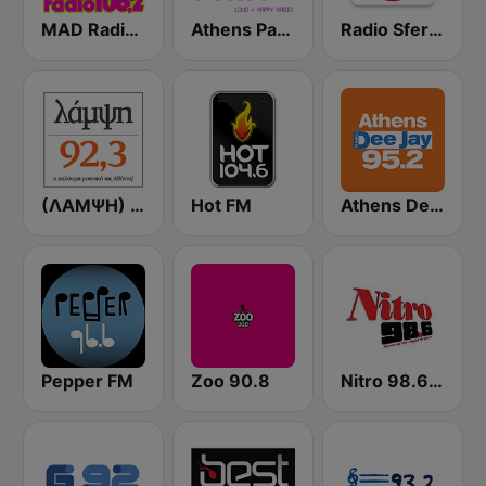
MAD Radio 106.2 FM
Athens Party - Αθήναι
Radio Sfera 102.2 FM
(ΛΑΜΨΗ) Lampsi 92.3 FM
Hot FM
Athens Deejay FM
Pepper FM
Zoo 90.8
Nitro 98.6 FM