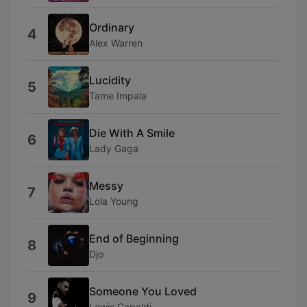
Ordinary
4
Alex Warren
Lucidity
5
Tame Impala
Die With A Smile
6
Lady Gaga
Messy
7
Lola Young
End of Beginning
8
Djo
Someone You Loved
9
Lewis Capaldi