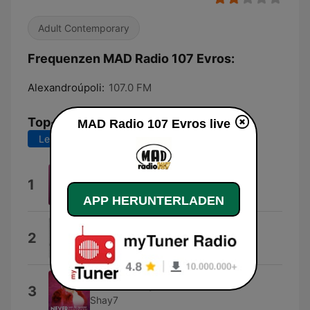
Adult Contemporary
Frequenzen MAD Radio 107 Evros:
Alexandroúpoli:
107.0 FM
Top-Songs
MAD Radio 107 Evros live
Letzte 7 Tage
Letzte 30 Tage
Dangerously Easy
1
Olivia Dean
APP HERUNTERLADEN
Next Summer
2
Damiano David
Where Is My Husband
3
Shay7