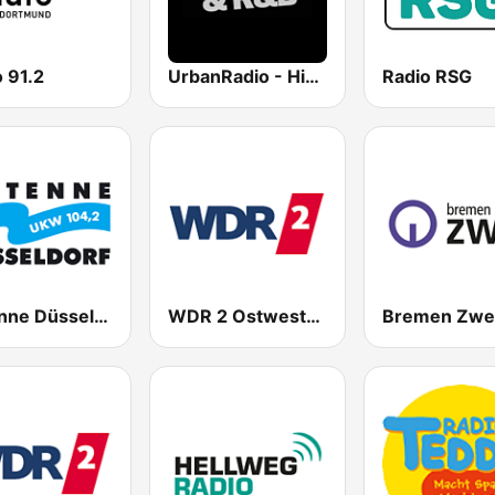
 91.2
UrbanRadio - Hip Hop & RnB
Radio RSG
Antenne Düsseldorf
WDR 2 Ostwestfalen-Lippe
Bremen Zwe