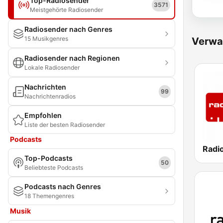
Top-Radiosender
3571
Meistgehörte Radiosender
Radiosender nach Genres
15 Musikgenres
Verwa
Radiosender nach Regionen
Lokale Radiosender
Nachrichten
99
Nachrichtenradios
Empfohlen
Liste der besten Radiosender
Podcasts
Radi
Top-Podcasts
50
Beliebteste Podcasts
Podcasts nach Genres
18 Themengenres
Musik