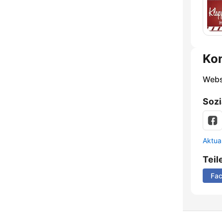
Ko
Webs
Sozi
Aktua
Teil
Fa