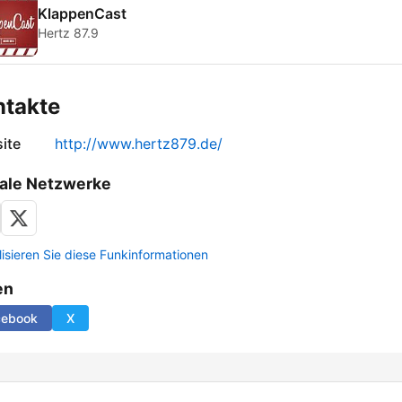
KlappenCast
Hertz 87.9
ntakte
ite
http://www.hertz879.de/
ale Netzwerke
lisieren Sie diese Funkinformationen
en
cebook
X