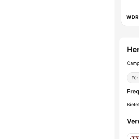
Her
Campu
Für
Freq
Biele
Ver