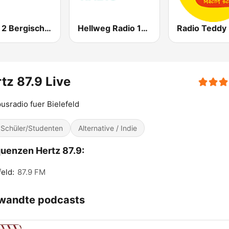
WDR 2 Bergisches Land
Hellweg Radio 107.4 FM
Radio Teddy
tz 87.9 Live
sradio fuer Bielefeld
 Schüler/Studenten
Alternative / Indie
uenzen Hertz 87.9:
feld:
87.9 FM
wandte podcasts