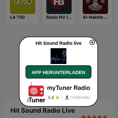
LA 750
Radio NV (Радіо НВ)
Al-Nakhla FM
Hit Sound Radio live
APP HERUNTERLADEN
Hit Sound Radio Live