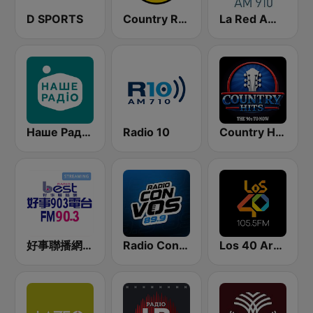
D SPORTS
Country Radio
La Red AM 910
Наше Радио (Nashe Radio) 107.9
Radio 10
Country Hits
好事聯播網 Best Radio FM90.3
Radio Con Vos 89.9
Los 40 Argentina