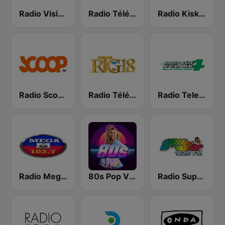
Radio Vision 2000
Radio Télévision Caraibes
Radio Kiskeya 88.5 FM
Radio Scoop FM
Radio Télé Ginen
Radio Tele Eclair
Radio Mega Haiti 103.7 FM
80s Pop Vibes
Radio Super Star 102.9 FM