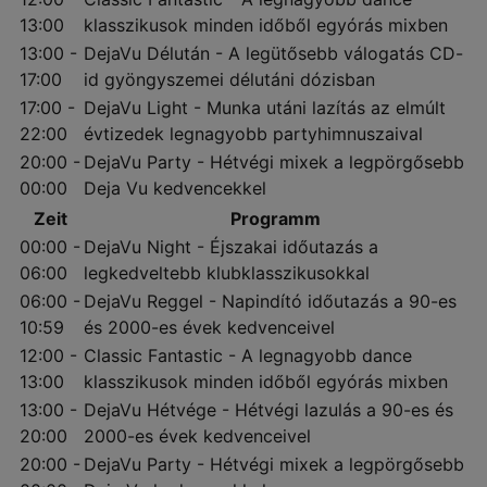
13:00
klasszikusok minden időből egyórás mixben
13:00 -
DejaVu Délután - A legütősebb válogatás CD-
17:00
id gyöngyszemei délutáni dózisban
17:00 -
DejaVu Light - Munka utáni lazítás az elmúlt
22:00
évtizedek legnagyobb partyhimnuszaival
20:00 -
DejaVu Party - Hétvégi mixek a legpörgősebb
00:00
Deja Vu kedvencekkel
Zeit
Programm
00:00 -
DejaVu Night - Éjszakai időutazás a
06:00
legkedveltebb klubklasszikusokkal
06:00 -
DejaVu Reggel - Napindító időutazás a 90-es
10:59
és 2000-es évek kedvenceivel
12:00 -
Classic Fantastic - A legnagyobb dance
13:00
klasszikusok minden időből egyórás mixben
13:00 -
DejaVu Hétvége - Hétvégi lazulás a 90-es és
20:00
2000-es évek kedvenceivel
20:00 -
DejaVu Party - Hétvégi mixek a legpörgősebb