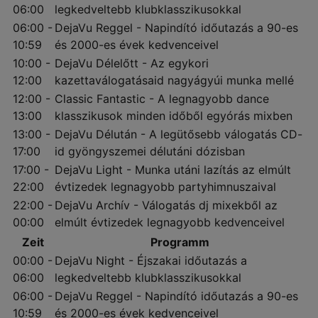
06:00
legkedveltebb klubklasszikusokkal
06:00 -
DejaVu Reggel - Napindító időutazás a 90-es
10:59
és 2000-es évek kedvenceivel
10:00 -
DejaVu Délelőtt - Az egykori
12:00
kazettaválogatásaid nagyágyúi munka mellé
12:00 -
Classic Fantastic - A legnagyobb dance
13:00
klasszikusok minden időből egyórás mixben
13:00 -
DejaVu Délután - A legütősebb válogatás CD-
17:00
id gyöngyszemei délutáni dózisban
17:00 -
DejaVu Light - Munka utáni lazítás az elmúlt
22:00
évtizedek legnagyobb partyhimnuszaival
22:00 -
DejaVu Archív - Válogatás dj mixekből az
00:00
elmúlt évtizedek legnagyobb kedvenceivel
Zeit
Programm
00:00 -
DejaVu Night - Éjszakai időutazás a
06:00
legkedveltebb klubklasszikusokkal
06:00 -
DejaVu Reggel - Napindító időutazás a 90-es
10:59
és 2000-es évek kedvenceivel