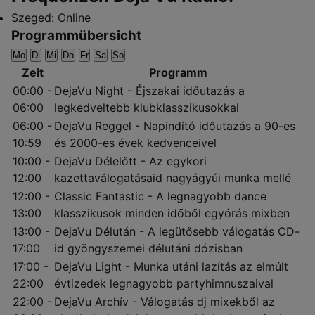
Szeged:
Online
Programmübersicht
Mo
Di
Mi
Do
Fr
Sa
So
Zeit
Programm
00:00 -
DejaVu Night - Éjszakai időutazás a
06:00
legkedveltebb klubklasszikusokkal
06:00 -
DejaVu Reggel - Napindító időutazás a 90-es
10:59
és 2000-es évek kedvenceivel
10:00 -
DejaVu Délelőtt - Az egykori
12:00
kazettaválogatásaid nagyágyúi munka mellé
12:00 -
Classic Fantastic - A legnagyobb dance
13:00
klasszikusok minden időből egyórás mixben
13:00 -
DejaVu Délután - A legütősebb válogatás CD-
17:00
id gyöngyszemei délutáni dózisban
17:00 -
DejaVu Light - Munka utáni lazítás az elmúlt
22:00
évtizedek legnagyobb partyhimnuszaival
22:00 -
DejaVu Archív - Válogatás dj mixekből az