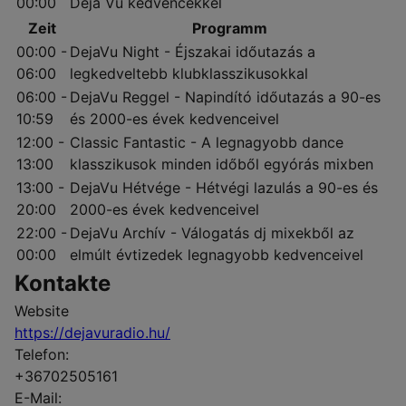
00:00
Deja Vu kedvencekkel
Zeit
Programm
00:00 -
DejaVu Night - Éjszakai időutazás a
06:00
legkedveltebb klubklasszikusokkal
06:00 -
DejaVu Reggel - Napindító időutazás a 90-es
10:59
és 2000-es évek kedvenceivel
12:00 -
Classic Fantastic - A legnagyobb dance
13:00
klasszikusok minden időből egyórás mixben
13:00 -
DejaVu Hétvége - Hétvégi lazulás a 90-es és
20:00
2000-es évek kedvenceivel
22:00 -
DejaVu Archív - Válogatás dj mixekből az
00:00
elmúlt évtizedek legnagyobb kedvenceivel
Kontakte
Website
https://dejavuradio.hu/
Telefon:
+36702505161
E-Mail: