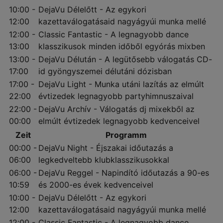
10:00 -
DejaVu Délelőtt - Az egykori
12:00
kazettaválogatásaid nagyágyúi munka mellé
12:00 -
Classic Fantastic - A legnagyobb dance
13:00
klasszikusok minden időből egyórás mixben
13:00 -
DejaVu Délután - A legütősebb válogatás CD-
17:00
id gyöngyszemei délutáni dózisban
17:00 -
DejaVu Light - Munka utáni lazítás az elmúlt
22:00
évtizedek legnagyobb partyhimnuszaival
22:00 -
DejaVu Archív - Válogatás dj mixekből az
00:00
elmúlt évtizedek legnagyobb kedvenceivel
Zeit
Programm
00:00 -
DejaVu Night - Éjszakai időutazás a
06:00
legkedveltebb klubklasszikusokkal
06:00 -
DejaVu Reggel - Napindító időutazás a 90-es
10:59
és 2000-es évek kedvenceivel
10:00 -
DejaVu Délelőtt - Az egykori
12:00
kazettaválogatásaid nagyágyúi munka mellé
12:00 -
Classic Fantastic - A legnagyobb dance