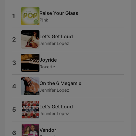
Raise Your Glass
1
P!nk
Let's Get Loud
2
Jennifer Lopez
Joyride
3
Roxette
On the 6 Megamix
4
Jennifer Lopez
Let's Get Loud
5
Jennifer Lopez
Vándor
6