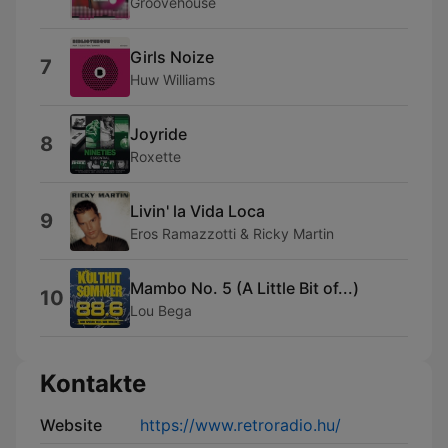
Groovehouse
Girls Noize
7
Huw Williams
Joyride
8
Roxette
Livin' la Vida Loca
9
Eros Ramazzotti & Ricky Martin
Mambo No. 5 (A Little Bit of...)
10
Lou Bega
Kontakte
Website
https://www.retroradio.hu/