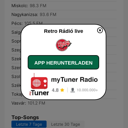
Miskolc:
98.3 FM
Nagykanizsa:
93.6 FM
Pécs:
105.5 FM
Retro Rádió live
Salgótarján:
104.7 FM
Sopron:
102.0 FM
Szeged:
94.9 FM
Szekszárd:
98.4 FM
APP HERUNTERLADEN
Szentes:
95.7 FM
Szolnok:
104.7 FM
Székesfehérvár:
103.3 FM
Tokaj:
103.5 FM
Vasvár:
101.2 FM
Top-Songs
Letzte 7 Tage
Letzte 30 Tage