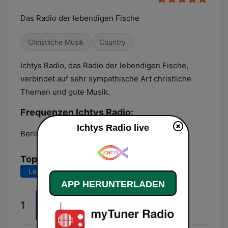
Das Radio der lebendigen Fische
Christliche Musik
Country
Ichtys Radio, das Radio der lebendigen Fische,
verbindet auf sehr sympathische Art christliche
Themen und gute Musik.
Frequenzen Ichtys Radio:
Ichtys Radio live
Berlin:
Online
Top-Songs
Letzte 7 Tage
Letzte 30 Tage
APP HERUNTERLADEN
Feiert Jesus
1
Feiert Jesus!