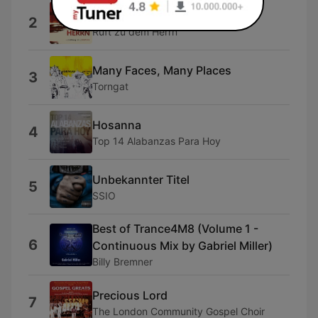
Ruft zu dem Herrn
2
Ruft zu dem Herrn
Many Faces, Many Places
3
Torngat
Hosanna
4
Top 14 Alabanzas Para Hoy
Unbekannter Titel
5
SSIO
Best of Trance4M8 (Volume 1 -
6
Continuous Mix by Gabriel Miller)
Billy Bremner
Precious Lord
7
The London Community Gospel Choir