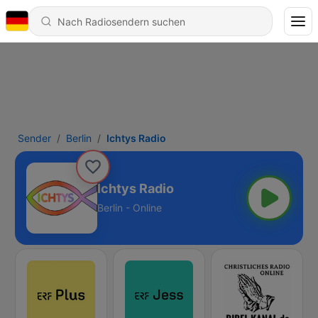
Sender
Berlin
Ichtys Radio
Ichtys Radio
Berlin - Online