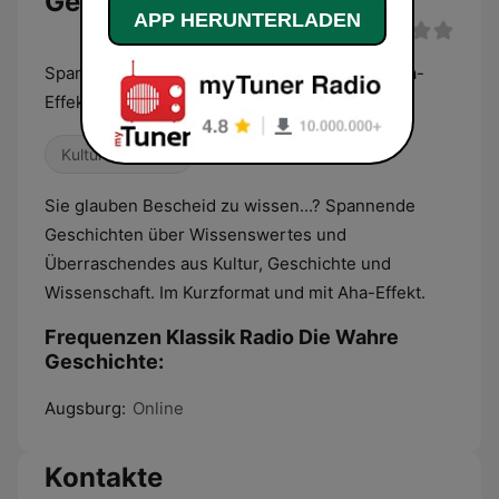
Geschichte Live
APP HERUNTERLADEN
Spannende Geschichten im Kurzformat mit Aha-
Effekt.
Kultur & Bildung
Sie glauben Bescheid zu wissen...? Spannende
Geschichten über Wissenswertes und
Überraschendes aus Kultur, Geschichte und
Wissenschaft. Im Kurzformat und mit Aha-Effekt.
Frequenzen Klassik Radio Die Wahre
Geschichte:
Augsburg:
Online
Kontakte