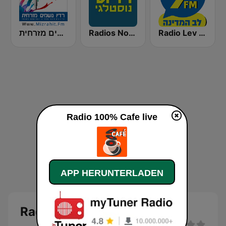
Radio Lev HaMedina 91 FM (לב המדינה)
Radios Nostalgia 96.3FM (רדיוס נוסטלגי)
רדיו נושמים מזרחית (Mizrahit Fm)
Radio 100% Cafe live
APP HERUNTERLADEN
Radio 100% Cafe