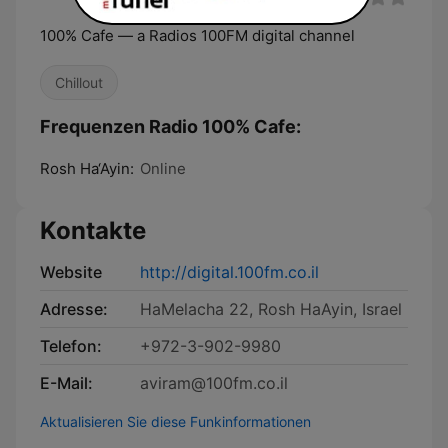
100% Cafe — a Radios 100FM digital channel
Chillout
Frequenzen Radio 100% Cafe:
Rosh Ha‘Ayin:
Online
Kontakte
Website
http://digital.100fm.co.il
Adresse:
HaMelacha 22, Rosh HaAyin, Israel
Telefon:
+972-3-902-9980
E-Mail:
aviram@100fm.co.il
Aktualisieren Sie diese Funkinformationen