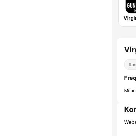
Vir
Ro
Freq
Milan
Ko
Webs