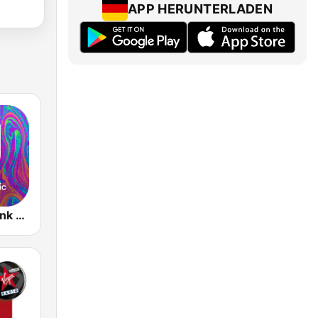
APP HERUNTERLADEN
Music Star Pink Floyd - United Music