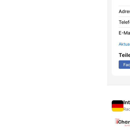
Adre
Telef
E-Mai
Aktua
Teil
Fa
In
Rad