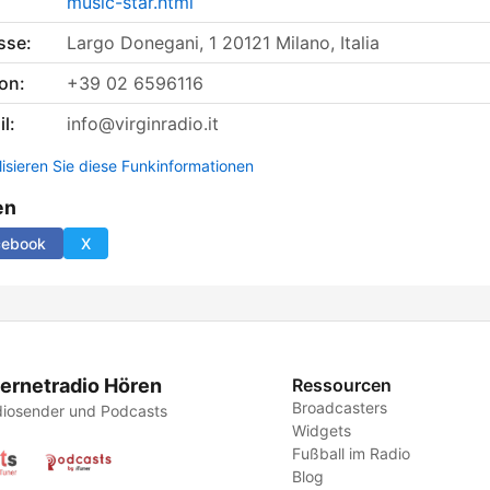
music-star.html
sse:
Largo Donegani, 1 20121 Milano, Italia
on:
+39 02 6596116
l:
info@virginradio.it
lisieren Sie diese Funkinformationen
en
cebook
X
ternetradio Hören
Ressourcen
Broadcasters
iosender und Podcasts
Widgets
Fußball im Radio
Blog