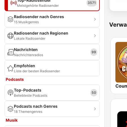
Top-Radiosender
3571
Meistgehörte Radiosender
Radiosender nach Genres
15 Musikgenres
Verwa
Radiosender nach Regionen
Lokale Radiosender
Nachrichten
99
Nachrichtenradios
Empfohlen
Liste der besten Radiosender
Podcasts
Coun
Top-Podcasts
50
Beliebteste Podcasts
Podcasts nach Genres
18 Themengenres
Musik