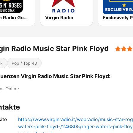
Virgin Radio Guns N Roses
Virgin Radio
gin Radio Music Star Pink Floyd
ck
Pop / Top 40
uenzen Virgin Radio Music Star Pink Floyd:
o:
Online
ntakte
ite
https://www.virginradio.it/webradio/music-star-rog
waters-pink-floyd-/246805/roger-waters-pink-floy