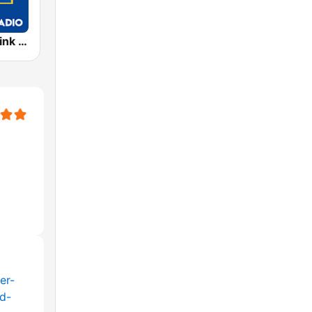
Exclusively Pink Floyd - HITS
er-
d-