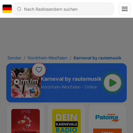
Sender
Nordrhein-Westfalen
Karneval by rautemusik
Karneval by rautemusik
Nordrhein-Westfalen - Online