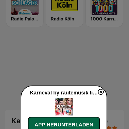
Radio Paloma Partyschlager
Radio Köln
1000 Karneval Hits
Karneval by rautemusik live
Karneval by rautemusik Live
APP HERUNTERLADEN