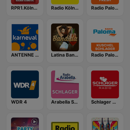
RPR1.Kölner Karneval
Radio Köln - Dein Karnevalsradio
Radio Paloma Fresh
ANTENNE NRW Karneval
Latina Bandida!
Radio Paloma Kuschelschlager
WDR 4
Arabella Schlager
Schlager Radio FM