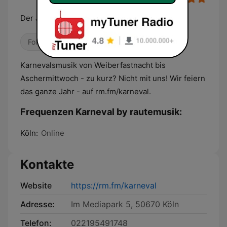
Der Jeckensender
Folk
Classic Rock
Weltmusik
Karnevalsmusik von Weiberfastnacht bis
Aschermittwoch - zu kurz? Nicht mit uns! Wir feiern
das ganze Jahr - auf rm.fm/karneval.
Frequenzen Karneval by rautemusik:
Köln:
Online
Kontakte
Website
https://rm.fm/karneval
Adresse:
Im Mediapark 5, 50670 Köln
Telefon:
022195491748